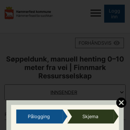
Logg
inn
FORHÅNDSVIS
Søppeldunk, manuell henting 0–10
meter fra vei | Finnmark
Ressursselskap
INNSENDER
PERSONALIA
Pålogging
Skjema