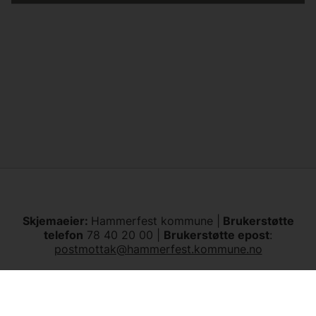
Skjemaeier:
Hammerfest kommune |
Brukerstøtte
telefon
78 40 20 00 |
Brukerstøtte epost
:
postmottak@hammerfest.kommune.no
Tilgjengelighetserklæring
Les personvernerklæring
|
Les om bruken av
informasjonskapsler