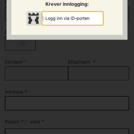
Fødselsnummer
*
Krever innlogging:
Logg inn via ID-porten
Fødselsdato
Fornavn
*
Etternavn
*
Adresse
*
Postnr
*
/
-sted
*