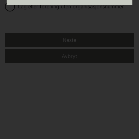
Lag eller forening uten organisasjonsnummer
Neste
Avbryt