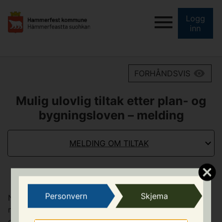
Logg
inn
FORHÅNDSVIS
Mulig ulovlig tiltak etter plan- og
bygningsloven – melding
MELDING OM TILTAK
Personvern
Skjema
Når du sender oss melding om mulig ulovlig tiltak, vil
meldingen i utgangspunktet være å regne som
offentlig tilgjengelig informasjon. Dette betyr at både