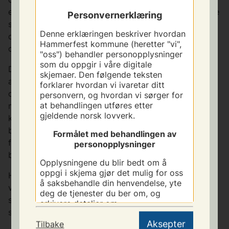
eier av eiendommen hvor tiltaket er plassert, og andre
Personvernerklæring
som eventuelt ønsker innsyn i saken, vil få tilgang til
Denne erklæringen beskriver hvordan
din kontaktinformasjon og meldingen du har sendt
Hammerfest kommune (heretter "vi",
oss.
"oss") behandler personopplysninger
som du oppgir i våre digitale
Du kan velge å skjule kontaktinformasjonen din for
skjemaer. Den følgende teksten
alle andre enn kommunen, det vil si å unnta for
forklarer hvordan vi ivaretar ditt
offentlighet og eiers innsyn. Hvis du velger å unnta
personvern, og hvordan vi sørger for
at behandlingen utføres etter
meldingen fra offentligheten og eiers innsyn, kan
gjeldende norsk lovverk.
kommunen likevel ta kontakt med deg dersom det er
behov for flere opplysninger om de faktiske
Formålet med behandlingen av
forholdene. Dette kan være tidspunkt for oppføring,
personopplysninger
bedre bilder av tiltaket, med mer.
Opplysningene du blir bedt om å
oppgi i skjema gjør det mulig for oss
Hvis du velger en helt eller delvis anonym innsending,
å saksbehandle din henvendelse, yte
vil du ikke holdes løpende orientert om fremdrift i
deg de tjenester du ber om, og
saken, men henvises til å eventuelt be om innsyn i
arkivere detaljer om
saken på lik linje med alle andre.
saksbehandlingen slik norsk lov
krever. Opplysningene du oppgir vil
Aksepter
Tilbake